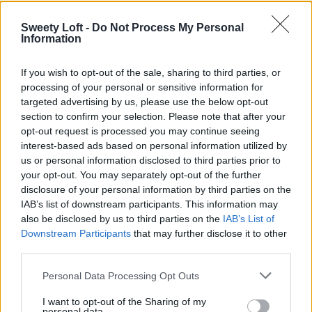
peignoirs serviettes chaussons
Sweety Loft -
Do Not Process My Personal
Information
If you wish to opt-out of the sale, sharing to third parties, or
processing of your personal or sensitive information for
targeted advertising by us, please use the below opt-out
section to confirm your selection. Please note that after your
opt-out request is processed you may continue seeing
interest-based ads based on personal information utilized by
plateau de courtoisie
Bonne nouvelle !
us or personal information disclosed to third parties prior to
your opt-out. You may separately opt-out of the further
Notre Offre Bien-être est prolongée jusqu'au 31 Août
disclosure of your personal information by third parties on the
IAB’s list of downstream participants. This information may
Profitez de 80€ de réduction sur cette formule Tout inclus
also be disclosed by us to third parties on the
IAB’s List of
Downstream Participants
that may further disclose it to other
third parties.
Personal Data Processing Opt Outs
ménage en fin séjour
I want to opt-out of the Sharing of my
personal data.