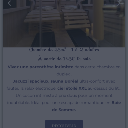
Chambre de 25m² - 1 à 2 adultes
À partir de 145€ la nuit
Vivez une parenthèse intimiste
dans cette chambre en
duplex .
Jacuzzi spacieux, sauna Boréal
ultra-confort avec
fauteuils relax électrique,
ciel étoilé XXL
au-dessus du lit…
Un cocon intimiste à prix doux pour un moment
inoubliable. Idéal pour une escapade romantique en
Baie
de Somme.
DÉCOUVRIR